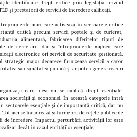
țile identificate drept critice prin legislația privind
TLD și prestatorii de servicii de încredere calificați.
treprinderile mari care activează în sectoarele critice
anță critică precum servicii poștale și de curierat,
ndustria alimentară, fabricarea diferitelor tipuri de
iile de cercetare, dar și întreprinderile mijlocii care
icații electronice ori servicii de securitate gestionată.
ol strategic major deoarece furnizează servicii a căror
ritatea sau sănătatea publică și ar putea genera riscuri
ganizații care, deși nu se califică drept esențiale,
rea societății și economiei. În această categorie intră
 în sectoarele esențiale și de importanță critică, dar nu
. Tot aici se încadrează și furnizorii de rețele publice de
ii de încredere. Impactul perturbării activității lor este
calizat decât în cazul entităților esențiale.