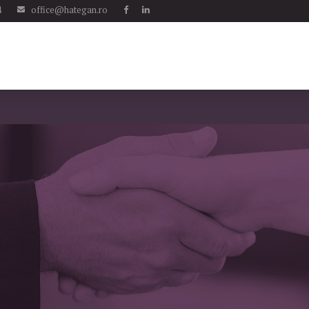
4
office@hategan.ro