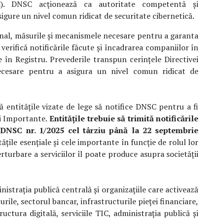
C). DNSC acționează ca autoritate competentă și
igure un nivel comun ridicat de securitate cibernetică.
ional, măsurile și mecanismele necesare pentru a garanta
verifică notificările făcute și încadrarea companiilor în
e în Registru. Prevederile transpun cerințele Directivei
ecesare pentru a asigura un nivel comun ridicat de
ă entitățile vizate de lege să notifice DNSC pentru a fi
 și Importante.
Entitățile trebuie să trimită notificările
 DNSC nr. 1/2025 cel târziu până la 22 septembrie
ățile esențiale și cele importante în funcție de rolul lor
rturbare a serviciilor îl poate produce asupra societății
nistrația publică centrală și organizațiile care activează
rile, sectorul bancar, infrastructurile pieței financiare,
uctura digitală, serviciile TIC, administrația publică și