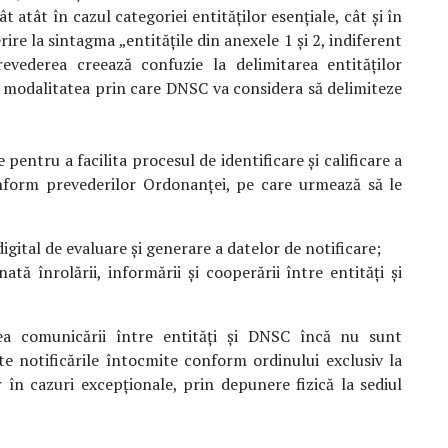
 atât în cazul categoriei entităților esențiale, cât și în
rire la sintagma „entitățile din anexele 1 și 2, indiferent
vederea creează confuzie la delimitarea entităților
 modalitatea prin care DNSC va considera să delimiteze
ntru a facilita procesul de identificare și calificare a
onform prevederilor Ordonanței, pe care urmează să le
tal de evaluare și generare a datelor de notificare;
 înrolării, informării și cooperării între entități și
ea comunicării între entități și DNSC încă nu sunt
e notificările întocmite conform ordinului exclusiv la
 în cazuri excepționale, prin depunere fizică la sediul