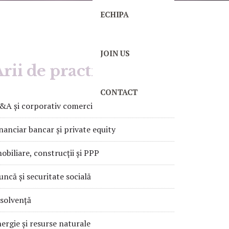
ECHIPA
JOIN US
rii de practică
CONTACT
A și corporativ comercial
nanciar bancar și private equity
obiliare, construcții și PPP
ncă și securitate socială
solvență
ergie și resurse naturale