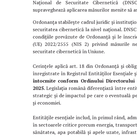
Național de Securitate Cibernetică (DNS
supraveghează aplicarea măsurilor menite să as
Ordonanța stabilește cadrul juridic și instituț
securitatea cibernetică la nivel național. DNSC 
condițiile prevăzute de Ordonanță și le înscri
(UE) 2022/2555 (NIS 2) privind măsurile n
securitate cibernetică în Uniune.
Cerințele aplică art. 18 din Ordonanță și oblig
înregistrate în Registrul Entităților Esențiale
întocmite conform Ordinului Directorului
2025.
Legislația română diferențiază între entit
strategic și de impactul pe care o eventuală pe
și economiei.
Entitățile esențiale includ, în primul rând, admi
în sectoarele critice precum energia, transportu
sănătatea, apa potabilă și apele uzate, infrastr