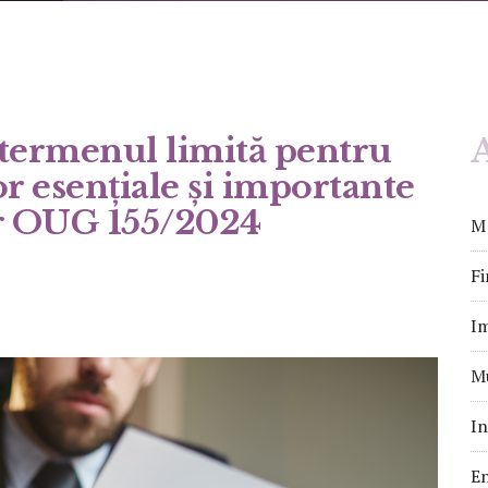
 termenul limită pentru
A
or esențiale și importante
r OUG 155/2024
M&
Fi
Im
Mu
In
En