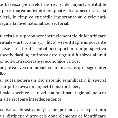
 se bazează pe nivelul de risc și de impact: entitățile
 perturbarea activității lor poate afecta securitatea și
talieră, în timp ce entitățile importante au o relevanță
egulă la nivel național sau sectorial.
r, există o suprapunere între elementele de identificare
țiale – art. 5, alin. (1) , lit. b) – și entitățile importante
analizeze caracterul esențial ori important din perspectiva
espectiv dacă: a) entitatea este singurul furnizor al unui
r activități societale şi economice critice;
e ar putea avea un impact semnificativ asupra siguranței
lice;
ar putea genera un risc sistemic semnificativ, în special
e ar putea avea un impact transfrontalier;
i sale specifice la nivel național sau regional pentru
tru alte sectoare interdependente.
ectiva acelorași condiții, cum putem avea expectanța
lus, distincția dintre cele două elemente de identificare