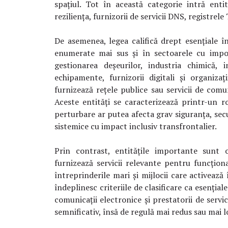
spațiul. Tot în această categorie intră entită
reziliența, furnizorii de servicii DNS, registrele 
De asemenea, legea califică drept esențiale în
enumerate mai sus și în sectoarele cu import
gestionarea deșeurilor, industria chimică, i
echipamente, furnizorii digitali și organizaț
furnizează rețele publice sau servicii de comun
Aceste entități se caracterizează printr-un r
perturbare ar putea afecta grav siguranța, secu
sistemice cu impact inclusiv transfrontalier.
Prin contrast, entitățile importante sunt or
furnizează servicii relevante pentru funcționa
întreprinderile mari și mijlocii care activează
îndeplinesc criteriile de clasificare ca esențiale
comunicații electronice și prestatorii de servic
semnificativ, însă de regulă mai redus sau mai lo