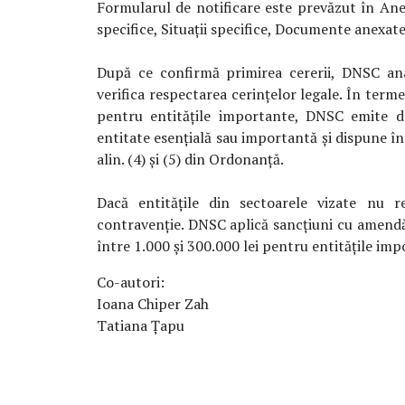
Formularul de notificare este prevăzut în Ane
specifice, Situații specifice, Documente anexat
După ce confirmă primirea cererii, DNSC ana
verifica respectarea cerințelor legale. În terme
pentru entitățile importante, DNSC emite dec
entitate esențială sau importantă și dispune în
alin. (4) și (5) din Ordonanță.
Dacă entitățile din sectoarele vizate nu re
contravenție. DNSC aplică sancțiuni cu amendă î
între 1.000 și 300.000 lei pentru entitățile imp
Co-autori:
Ioana Chiper Zah
Tatiana Țapu