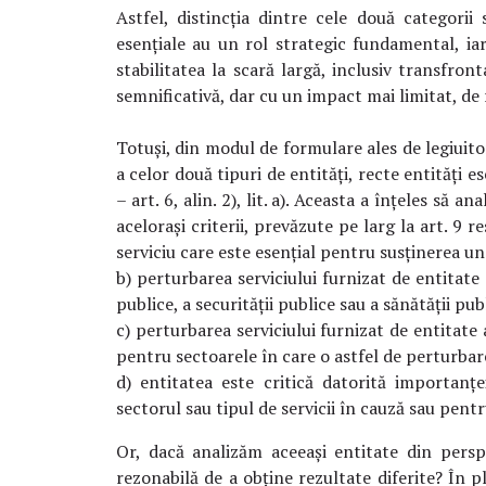
Astfel, distincția dintre cele două categorii
esențiale au un rol strategic fundamental, iar
stabilitatea la scară largă, inclusiv transfron
semnificativă, dar cu un impact mai limitat, de r
Totuși, din modul de formulare ales de legiuito
a celor două tipuri de entități, recte entități esen
– art. 6, alin. 2), lit. a). Aceasta a înțeles să 
acelorași criterii, prevăzute pe larg la art. 9 r
serviciu care este esențial pentru susținerea uno
b) perturbarea serviciului furnizat de entitat
publice, a securității publice sau a sănătății pub
c) perturbarea serviciului furnizat de entitate 
pentru sectoarele în care o astfel de perturbar
d) entitatea este critică datorită importanțe
sectorul sau tipul de servicii în cauză sau pen
Or, dacă analizăm aceeași entitate din persp
rezonabilă de a obține rezultate diferite? În p