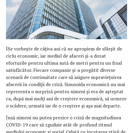
ÎSe vorbește de câțiva ani că ne apropiem de sfârșit de
ciclu economic, iar mediul de afaceri și-a dozat
eforturile pentru ultima sută de metri pentru un final
satisfăcător. Fiecare companie și-a pregătit diverse
scenarii de continuitate care să asigure supraviețuirea
afacerii în condiții de criză. Sinusoida economică nu mai
reprezenta o surpriză pentru nimeni și era de așteptat
ca, după mai mulți ani de creștere economică, să urmeze
o scădere, urmată iar de o creștere și așa mai departe.
Însă nimeni nu putea prezice o criză de magnitudinea
COVID-19 care să zguduie atât de profund ritmul
mediului economic și social. Odată cu încetarea stării de