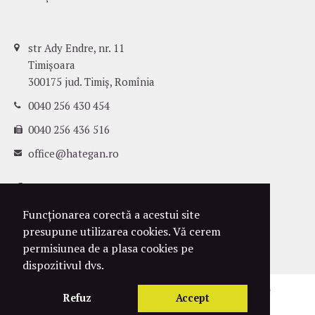
str Ady Endre, nr. 11
Timișoara
300175 jud. Timiș, Romînia
0040 256 430 454
0040 256 436 516
office@hategan.ro
Funcționarea corectă a acestui site
presupune utilizarea cookies. Vă cerem
permisiunea de a plasa cookies pe
dispozitivul dvs.
©
2004-2026
Hațegan Attorneys. Toate drepturile
Refuz
Accept
rezervate.
Confidențialitate
Cookies