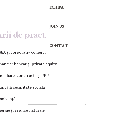
ECHIPA
JOIN US
rii de practică
CONTACT
A și corporativ comercial
nanciar bancar și private equity
obiliare, construcții și PPP
ncă și securitate socială
solvență
ergie și resurse naturale