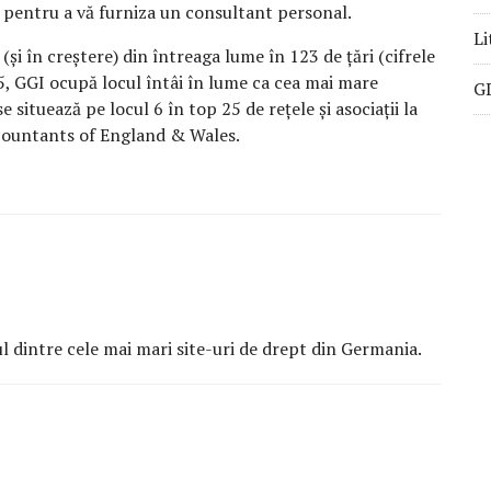
ile pentru a vă furniza un consultant personal.
Li
i în creștere) din întreaga lume în 123 de țări (cifrele
5, GGI ocupă locul întâi în lume ca cea mai mare
GD
e situează pe locul 6 în top 25 de rețele și asociații la
ccountants of England & Wales.
dintre cele mai mari site-uri de drept din Germania.