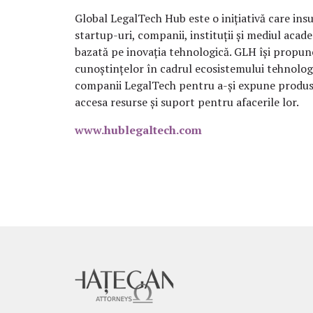
Global LegalTech Hub este o inițiativă care insu
startup-uri, companii, instituții și mediul acade
bazată pe inovația tehnologică. GLH își propun
cunoștințelor în cadrul ecosistemului tehnologi
companii LegalTech pentru a-și expune produsele,
accesa resurse și suport pentru afacerile lor.
www.hublegaltech.com