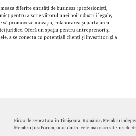
meaza diferite entități de business (profesioniști,
mic) pentru a scrie viitorul unei noi industrii legale,
e să promoveze inovația, colaborarea și partajarea
ei juridice. Oferă un spațiu pentru antreprenori și
 a se conecta cu potențiali clienți și investitori și a
Birou de avocatură în Timișoara, România. Membru indepen
Membru JuraForum, unul dintre cele mai mari site-uri de dr