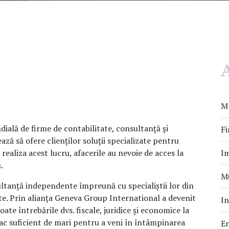
A
M&
ială de firme de contabilitate, consultanță și
Fi
ază să ofere clienților soluții specializate pentru
Im
 realiza acest lucru, afacerile au nevoie de acces la
.
Mu
ltanță independente împreună cu specialiștii lor din
nte. Prin alianța Geneva Group International a devenit
In
ate întrebările dvs. fiscale, juridice și economice la
ac suficient de mari pentru a veni în întâmpinarea
En