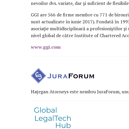
nevoilor dvs. variate, dar și suficient de flexib
GGI are 566 de firme membre cu 771 de birouri (ș
sunt actualizate în iunie 2017). Fondată în 199
asociație multidisciplinară a profesioniștilor și s
nivel global de către Institute of Chartered A
www.ggi.com
Hațegan Atorneys este nembru JuraForum, unul 