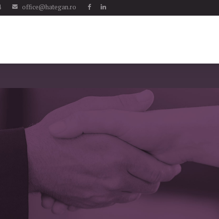
4
office@hategan.ro