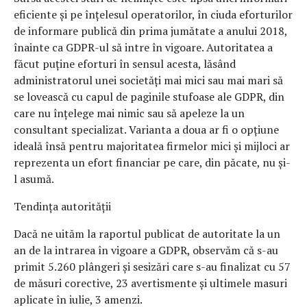
eficiente și pe înțelesul operatorilor, în ciuda eforturilor
de informare publică din prima jumătate a anului 2018,
înainte ca GDPR-ul să intre în vigoare. Autoritatea a
făcut puține eforturi în sensul acesta, lăsând
administratorul unei societăți mai mici sau mai mari să
se lovească cu capul de paginile stufoase ale GDPR, din
care nu înțelege mai nimic sau să apeleze la un
consultant specializat. Varianta a doua ar fi o opțiune
ideală însă pentru majoritatea firmelor mici și mijloci ar
reprezenta un efort financiar pe care, din păcate, nu și-
l asumă.
Tendința autorității
Dacă ne uităm la raportul publicat de autoritate la un
an de la intrarea în vigoare a GDPR, observăm că s-au
primit 5.260 plângeri și sesizări care s-au finalizat cu 57
de măsuri corective, 23 avertismente și ultimele masuri
aplicate în iulie, 3 amenzi.