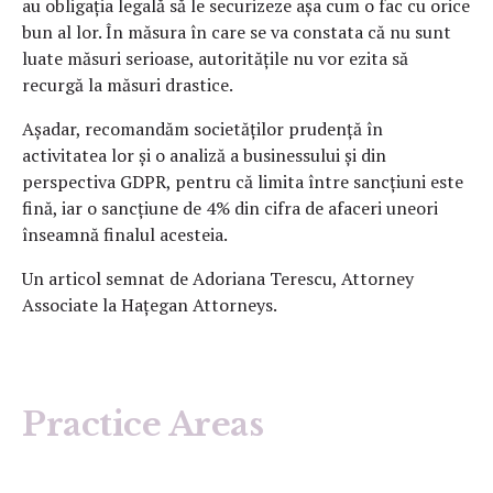
au obligația legală să le securizeze așa cum o fac cu orice
bun al lor. În măsura în care se va constata că nu sunt
luate măsuri serioase, autoritățile nu vor ezita să
recurgă la măsuri drastice.
Așadar, recomandăm societăților prudență în
activitatea lor și o analiză a businessului și din
perspectiva GDPR, pentru că limita între sancțiuni este
fină, iar o sancțiune de 4% din cifra de afaceri uneori
înseamnă finalul acesteia.
Un articol semnat de Adoriana Terescu, Attorney
Associate la Hațegan Attorneys.
Practice Areas