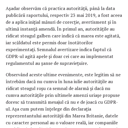
Așadar observăm că practica autorității, până la data
publicării raportului, respectiv 23 mai 2019, a fost aceea
de a aplica inițial măsuri de corecție, avertisment și în
ultimă instanță amendă. În primul an, autoritățile au
ridicat steagul galben care indică că marea este agitată,
iar scăldatul este permis doar înotătorilor
experimentați. Semnalul avertizare indica faptul că
GDPR-ul agită apele și doar cei care au implementat
regulamentul au șanse de supraviețuire.
Observând aceste ultime evenimente, este legitim să ne
întrebăm dacă nu cumva în luna iulie autoritățile au
ridicat steagul roșu ca semnal de alarmă și dacă nu
cumva autoritățile prin ultimele amenzi uriașe propuse
doresc să transmită mesajul că nu e de joacă cu GDPR-
ul. Așa cum putem înțelege din declarația
reprezentantului autorității din Marea Britanie, datele
cu caracter personal au o valoare reală, iar companiile