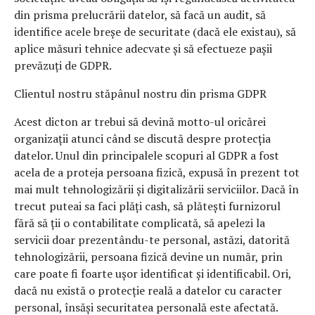
din prisma prelucrării datelor, să facă un audit, să
identifice acele breșe de securitate (dacă ele existau), să
aplice măsuri tehnice adecvate și să efectueze pașii
prevăzuți de GDPR.
Clientul nostru stăpânul nostru din prisma GDPR
Acest dicton ar trebui să devină motto-ul oricărei
organizații atunci când se discută despre protecția
datelor. Unul din principalele scopuri al GDPR a fost
acela de a proteja persoana fizică, expusă în prezent tot
mai mult tehnologizării și digitalizării serviciilor. Dacă în
trecut puteai sa faci plăți cash, să plătești furnizorul
fără să ții o contabilitate complicată, să apelezi la
servicii doar prezentându-te personal, astăzi, datorită
tehnologizării, persoana fizică devine un număr, prin
care poate fi foarte ușor identificat și identificabil. Ori,
dacă nu există o protecție reală a datelor cu caracter
personal, însăși securitatea personală este afectată.