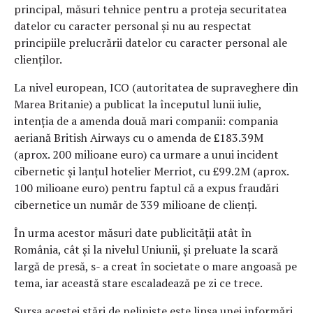
principal, măsuri tehnice pentru a proteja securitatea
datelor cu caracter personal și nu au respectat
principiile prelucrării datelor cu caracter personal ale
clienților.
La nivel european, ICO (autoritatea de supraveghere din
Marea Britanie) a publicat la începutul lunii iulie,
intenția de a amenda două mari companii: compania
aeriană British Airways cu o amenda de £183.39M
(aprox. 200 milioane euro) ca urmare a unui incident
cibernetic și lanțul hotelier Merriot, cu £99.2M (aprox.
100 milioane euro) pentru faptul că a expus fraudări
cibernetice un număr de 339 milioane de clienți.
În urma acestor măsuri date publicității atât în
România, cât și la nivelul Uniunii, și preluate la scară
largă de presă, s- a creat în societate o mare angoasă pe
tema, iar această stare escaladează pe zi ce trece.
Sursa acestei stări de neliniște este lipsa unei informări